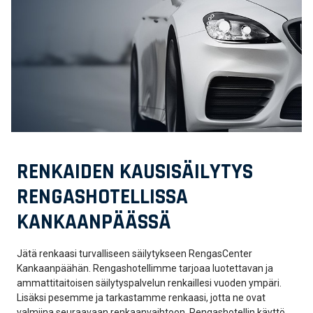
RENKAIDEN KAUSISÄILYTYS
RENGASHOTELLISSA
KANKAANPÄÄSSÄ
Jätä renkaasi turvalliseen säilytykseen RengasCenter
Kankaanpäähän. Rengashotellimme tarjoaa luotettavan ja
ammattitaitoisen säilytyspalvelun renkaillesi vuoden ympäri.
Lisäksi pesemme ja tarkastamme renkaasi, jotta ne ovat
valmiina seuraavaan renkaanvaihtoon. Rengashotellin käyttö