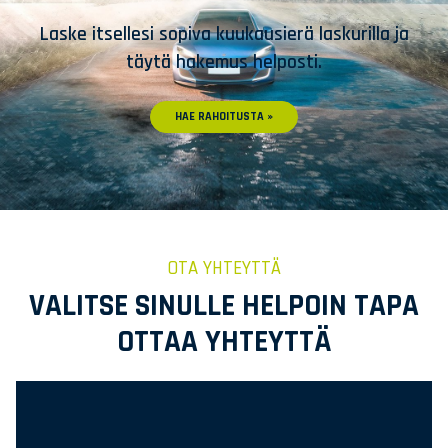
Laske itsellesi sopiva kuukausierä laskurilla ja
täytä hakemus helposti.
HAE RAHOITUSTA »
OTA YHTEYTTÄ
VALITSE SINULLE HELPOIN TAPA
OTTAA YHTEYTTÄ