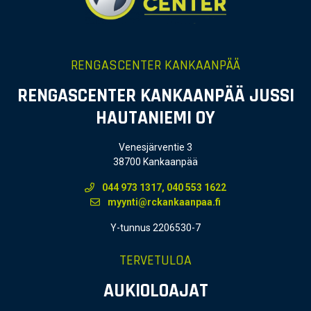
RENGASCENTER KANKAANPÄÄ
RENGASCENTER KANKAANPÄÄ JUSSI
HAUTANIEMI OY
Venesjärventie 3
38700 Kankaanpää
044 973 1317, 040 553 1622
myynti@rckankaanpaa.fi
Y-tunnus 2206530-7
TERVETULOA
AUKIOLOAJAT