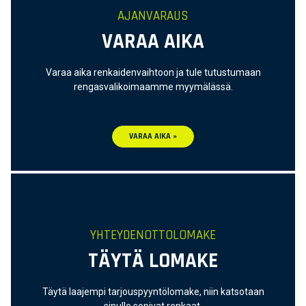
AJANVARAUS
VARAA AIKA
Varaa aika renkaidenvaihtoon ja tule tutustumaan
rengasvalikoimaamme myymälässä.
VARAA AIKA »
YHTEYDENOTTOLOMAKE
TÄYTÄ LOMAKE
Täytä laajempi tarjouspyyntölomake, niin katsotaan
sinulle sopivat renkaat.