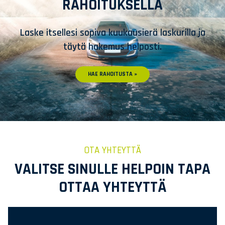
RAHOITUKSELLA
Laske itsellesi sopiva kuukausierä laskurilla ja
täytä hakemus helposti.
HAE RAHOITUSTA »
OTA YHTEYTTÄ
VALITSE SINULLE HELPOIN TAPA
OTTAA YHTEYTTÄ