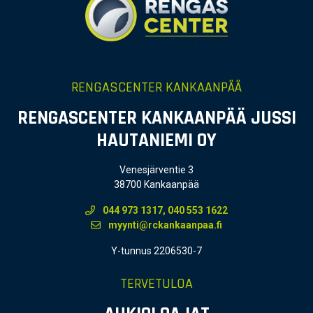
RENGASCENTER KANKAANPÄÄ
RENGASCENTER KANKAANPÄÄ JUSSI
HAUTANIEMI OY
Venesjärventie 3
38700 Kankaanpää
044 973 1317, 040 553 1622
myynti@rckankaanpaa.fi
Y-tunnus 2206530-7
TERVETULOA