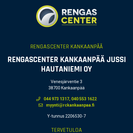
RENGASCENTER KANKAANPÄÄ
RENGASCENTER KANKAANPÄÄ JUSSI
HAUTANIEMI OY
Venesjärventie 3
38700 Kankaanpää
044 973 1317, 040 553 1622
myynti@rckankaanpaa.fi
Y-tunnus 2206530-7
TERVETULOA