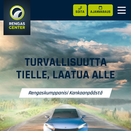
SOITA
AJANVARAUS
TURVALLISUUTTA
TIELLE, LAATUA ALLE
Rengaskumppanisi Kankaanpäästä