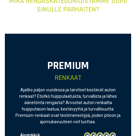
MIKÄ RENGASKATEGORIOISTAMME SOPII
SINULLE PARHAITEN?
PREMIUM
RENKAAT
Ajatko paljon vuodessa ja tarvitset kestävät auton
renkaat? Etsitkö huippulaatuista, turvallista ja lähes
äänetöntä rengasta? Arvostat auton renkailta
huipputason laatua, kestävyyttä ja turvallisuutta.
Premium-renkaat ovat testimenestyjiä, joiden pitoon ja
ajomukavuuteen voit luottaa.
Ajomäärä