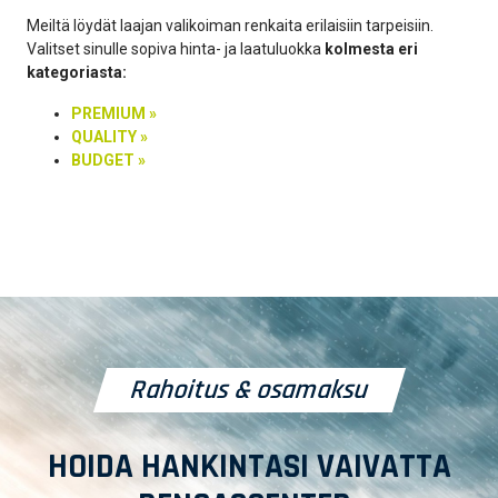
Meiltä löydät laajan valikoiman renkaita erilaisiin tarpeisiin.
Valitset sinulle sopiva hinta- ja laatuluokka
kolmesta eri
kategoriasta:
PREMIUM »
QUALITY »
BUDGET »
Rahoitus & osamaksu
HOIDA HANKINTASI VAIVATTA