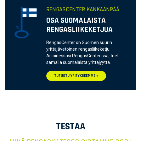
RENGASCENTER KANKAANPÄÄ
OSA SUOMALAISTA
RENGASLIIKEKETJUA
RengasCenter on Suomen suurin
yrittäjävetoinen rengasliikeketju.
Asioidessasi RengasCenterissä, tuet
samalla suomalaista yrittäjyyttä.
TUTUSTU YRITYKSEEMME »
TESTAA